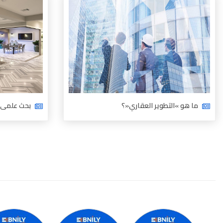
ما هو‮ »‬التطوير العقاري«؟‬
بحث علمى ك