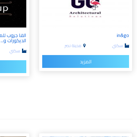
in&go
الفا جروب للم
الديكورات و...
سكني
مدينة نصر
سكني
المزيد