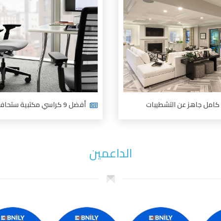
امل جاهز عن التشطيبات
أفضل 9 كراسي مكتبية ستحافظ على راحتك
الداعمين