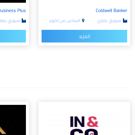
usiness Plus
Coldwell Banker
تسويق عقاري
السادس من اكتوبر
تسويق عقار
المزيد