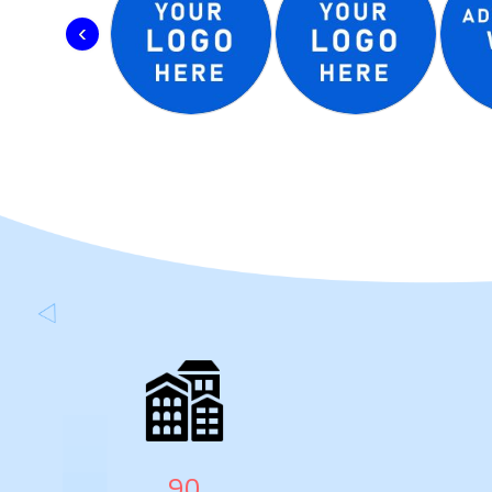
›
144