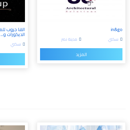
in&go
الفا جروب للم
الديكورات و...
سكني
مدينة نصر
سكني
المزيد