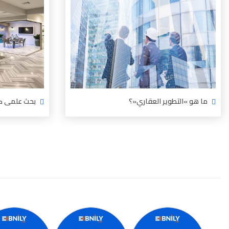
ما هو‮ »‬التطوير العقاري«؟‬
بحث علمى كا