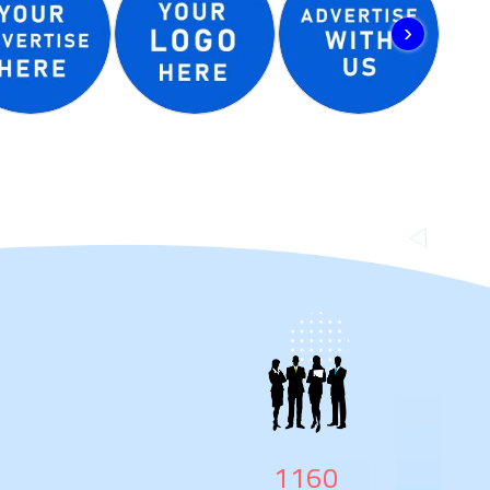
‹
1870