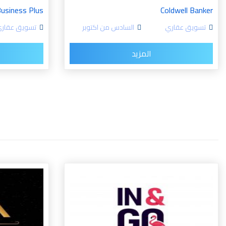
usiness Plus
Coldwell Banker
تسويق عقاري
السادس من اكتوبر
تسويق عقار
المزيد