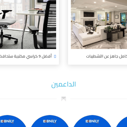
مل جاهز عن التشطيبات
أفضل 9 كراسي مكتبية ستحافظ على راحتك
الداعمين